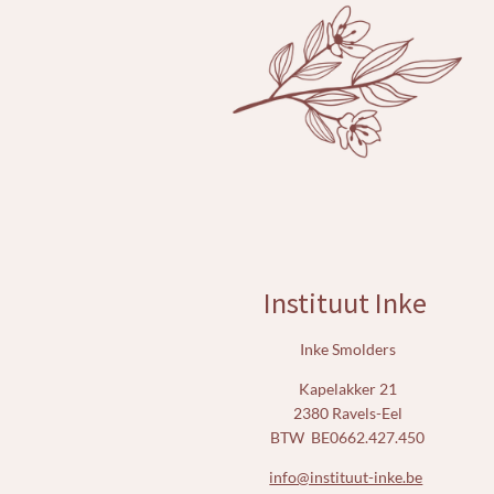
o
r
k
a
m
Instituut Inke
Inke Smolders
Kapelakker 21
2380 Ravels-Eel
BTW BE0662.427.450
info@instituut-inke.be