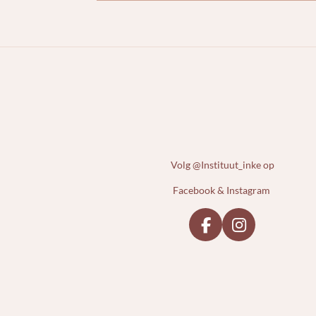
Volg @Instituut_inke op
Facebook & Instagram
F
I
a
n
c
s
e
t
b
a
o
g