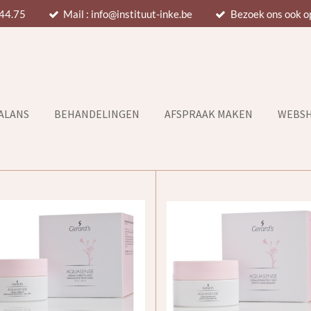
.44.75
Mail : info@instituut-inke.be
Bezoek ons ook o
BALANS
BEHANDELINGEN
AFSPRAAK MAKEN
WEBS