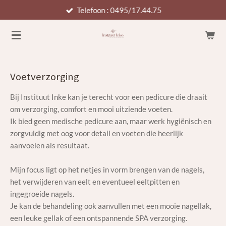
Telefoon : 0495/17.44.75
Ga
direct
naar
de
hoofdinhoud
Voetverzorging
Bij Instituut Inke kan je terecht voor een pedicure die draait
om verzorging, comfort en mooi uitziende voeten.
Ik bied geen medische pedicure aan, maar werk hygiënisch en
zorgvuldig met oog voor detail en voeten die heerlijk
aanvoelen als resultaat.
Mijn focus ligt op het netjes in vorm brengen van de nagels,
het verwijderen van eelt en eventueel eeltpitten en
ingegroeide nagels.
Je kan de behandeling ook aanvullen met een mooie nagellak,
een leuke gellak of een ontspannende SPA verzorging.