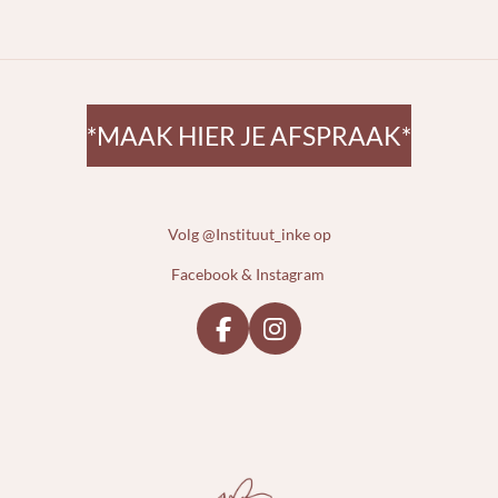
e
l
r
e
n
e
n
*MAAK HIER JE AFSPRAAK*
Volg @Instituut_inke op
Facebook & Instagram
F
I
a
n
c
s
e
t
b
a
o
g
o
r