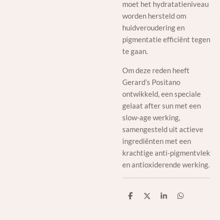
moet het hydratatieniveau
worden hersteld om
huidveroudering en
pigmentatie efficiënt tegen
te gaan.
Om deze reden heeft
Gerard’s Positano
ontwikkeld, een speciale
gelaat after sun met een
slow-age werking,
samengesteld uit actieve
ingrediënten met een
krachtige anti-pigmentvlek
en antioxiderende werking.
D
D
S
D
e
e
h
e
l
e
a
l