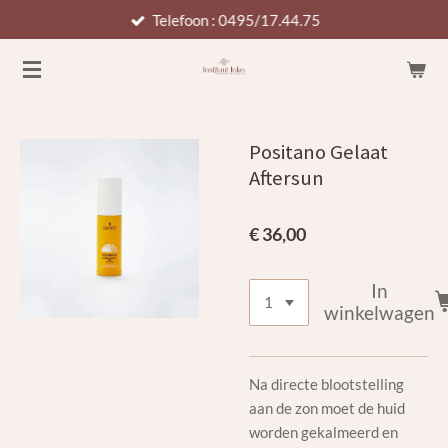
Telefoon : 0495/17.44.75
Ga
direct
naar
de
hoofdinhoud
Positano Gelaat
Aftersun
€ 36,00
In
winkelwagen
Na directe blootstelling
aan de zon moet de huid
worden gekalmeerd en