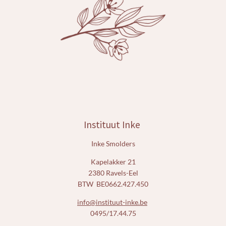
k
a
m
Instituut Inke
Inke Smolders
Kapelakker 21
2380 Ravels-Eel
BTW BE0662.427.450
info@instituut-inke.be
0495/17.44.75