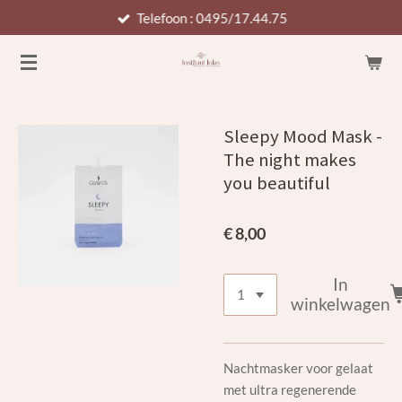
Telefoon : 0495/17.44.75
Ga
direct
naar
de
hoofdinhoud
Sleepy Mood Mask -
The night makes
you beautiful
€ 8,00
In
winkelwagen
Nachtmasker voor gelaat
met ultra regenerende