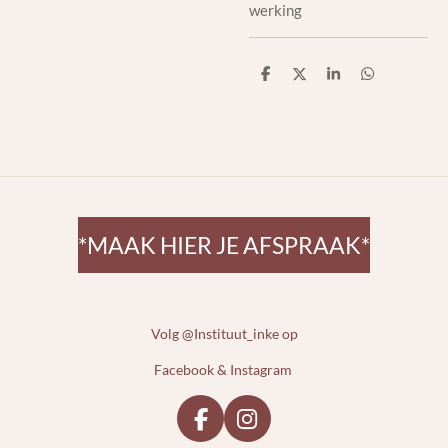
werking
D
D
S
D
e
e
h
e
l
e
a
l
e
l
r
e
n
e
n
*MAAK HIER JE AFSPRAAK*
Volg @Instituut_inke op
Facebook & Instagram
F
I