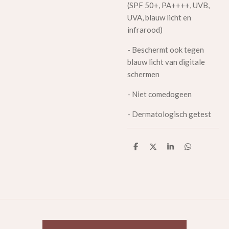
(SPF 50+, PA++++, UVB,
UVA, blauw licht en
infrarood)
- Beschermt ook tegen
blauw licht van digitale
schermen
- Niet comedogeen
- Dermatologisch getest
D
D
S
D
e
e
h
e
l
e
a
l
e
l
r
e
n
e
n