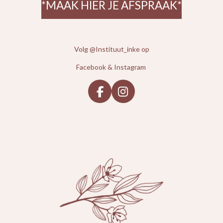
*MAAK HIER JE AFSPRAAK*
Volg @Instituut_inke op
Facebook & Instagram
F
I
a
n
c
s
e
t
b
a
o
g
o
r
k
a
m