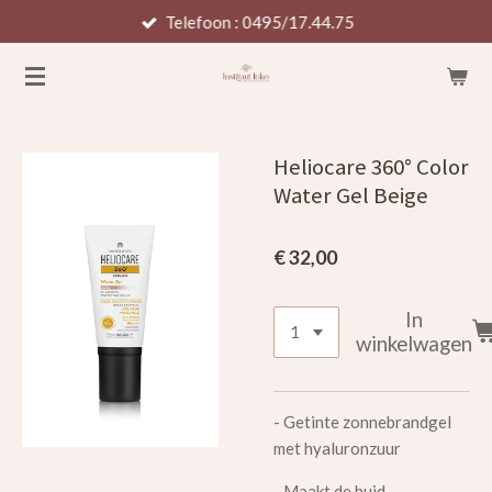
Telefoon : 0495/17.44.75
Ga
direct
naar
de
hoofdinhoud
Heliocare 360° Color
Water Gel Beige
€ 32,00
In
winkelwagen
-
Getinte zonnebrandgel
met hyaluronzuur
- M
aakt de huid