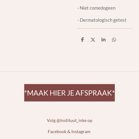
- Niet comedogeen
- Dermatologisch getest
D
D
S
D
e
e
h
e
l
e
a
l
e
l
r
e
n
e
n
*MAAK HIER JE AFSPRAAK*
Volg @Instituut_inke op
Facebook & Instagram