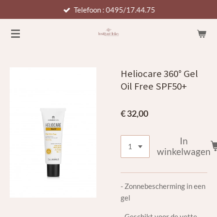
Telefoon : 0495/17.44.75
Ga
direct
naar
de
hoofdinhoud
Heliocare 360° Gel
Oil Free SPF50+
€ 32,00
In
winkelwagen
- Zonnebescherming in een
gel
- Geschikt voor de vette