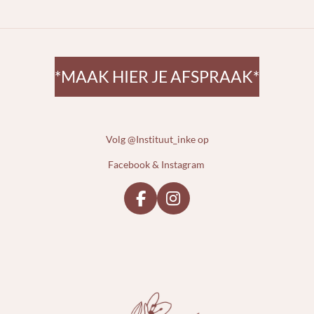
*MAAK HIER JE AFSPRAAK*
Volg @Instituut_inke op
Facebook & Instagram
F
I
a
n
c
s
e
t
b
a
o
g
o
r
k
a