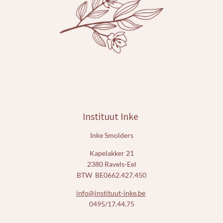
m
Instituut Inke
Inke Smolders
Kapelakker 21
2380 Ravels-Eel
BTW BE0662.427.450
info@instituut-inke.be
0495/17.44.75