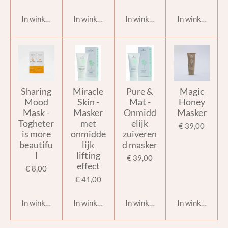
In winkelwagen
In winkelwagen
In winkelwagen
In winkelwage
Sharing
Miracle
Pure &
Magic
Mood
Skin -
Mat -
Honey
Mask -
Masker
Onmidd
Masker
Togheter
met
elijk
€ 39,00
is more
onmidde
zuiveren
beautifu
lijk
d masker
l
lifting
€ 39,00
effect
€ 8,00
€ 41,00
In winkelwagen
In winkelwagen
In winkelwagen
In winkelwage