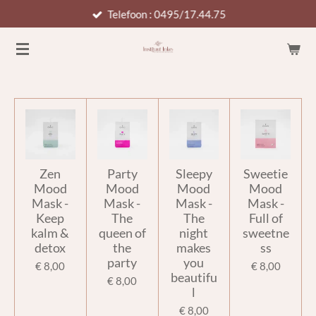
Telefoon : 0495/17.44.75
Ga
direct
naar
de
hoofdinhoud
Zen
Party
Sleepy
Sweetie
Mood
Mood
Mood
Mood
Mask -
Mask -
Mask -
Mask -
Keep
The
The
Full of
kalm &
queen of
night
sweetne
detox
the
makes
ss
party
you
€ 8,00
€ 8,00
beautifu
€ 8,00
l
€ 8,00